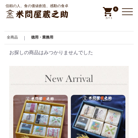
信頼の人、食の価値創造、感動の食卓
0
カート
全商品
|
徳用・業務用
お探しの商品はみつかりませんでした