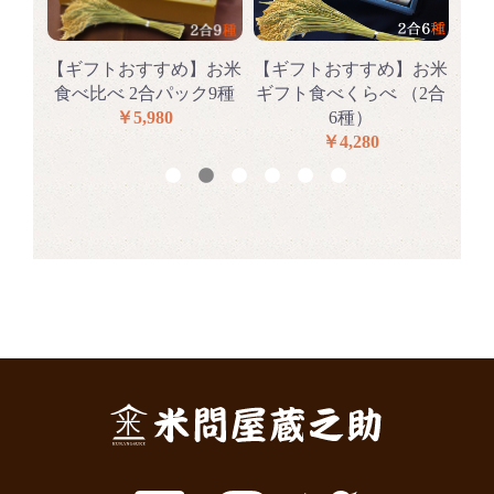
らべ
【ギフトおすすめ】お米
【ギフトおすすめ】お米
【
種
食べ比べ 2合パック9種
ギフト食べくらべ （2合
食
￥5,980
6種）
￥4,280