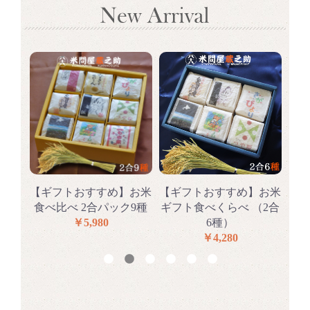
らべ
【ギフトおすすめ】お米
【ギフトおすすめ】お米
【
種
食べ比べ 2合パック9種
ギフト食べくらべ （2合
食
￥5,980
6種）
￥4,280