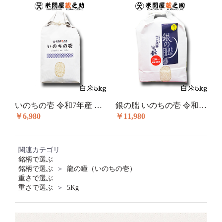
お買い物を続ける
カートへ進む
いのちの壱 令和7年産 白米 5kg
銀の朏 いのちの壱 令和7年産 白米 5kg
￥6,980
￥11,980
関連カテゴリ
銘柄で選ぶ
銘柄で選ぶ
＞
龍の瞳（いのちの壱）
重さで選ぶ
重さで選ぶ
＞
5Kg