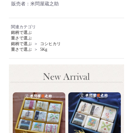
販売者：米問屋蔵之助
お買い物を続ける
カートへ進む
関連カテゴリ
銘柄で選ぶ
重さで選ぶ
銘柄で選ぶ
＞
コシヒカリ
重さで選ぶ
＞
5Kg