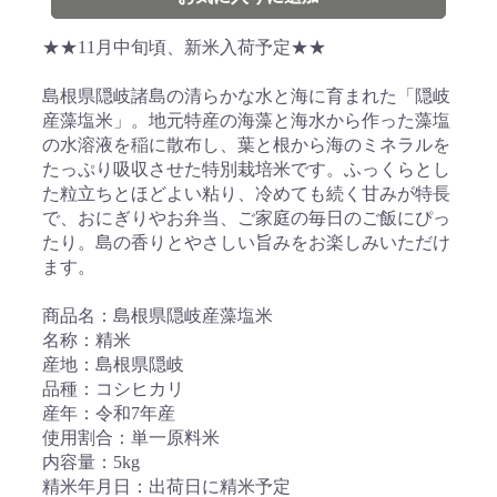
★★11月中旬頃、新米入荷予定★★
島根県隠岐諸島の清らかな水と海に育まれた「隠岐
産藻塩米」。地元特産の海藻と海水から作った藻塩
の水溶液を稲に散布し、葉と根から海のミネラルを
たっぷり吸収させた特別栽培米です。ふっくらとし
た粒立ちとほどよい粘り、冷めても続く甘みが特長
で、おにぎりやお弁当、ご家庭の毎日のご飯にぴっ
たり。島の香りとやさしい旨みをお楽しみいただけ
ます。
商品名：島根県隠岐産藻塩米
名称：精米
産地：島根県隠岐
品種：コシヒカリ
産年：令和7年産
使用割合：単一原料米
内容量：5kg
精米年月日：出荷日に精米予定