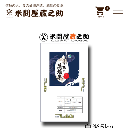
信頼の人、食の価値創造、感動の食卓
0
カート