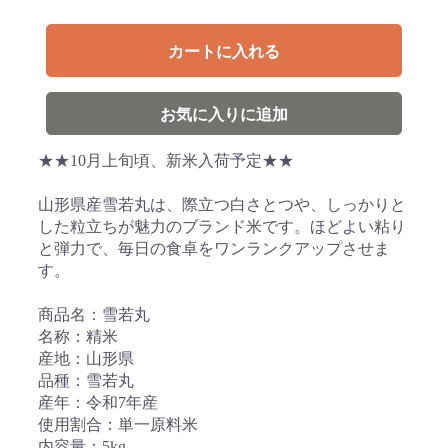
カートに入れる
お気に入りに追加
★★10月上旬頃、新米入荷予定★★
山形県産雪若丸は、際立つ白さとつや、しっかりと
した粒立ちが魅力のブランド米です。ほどよい粘り
と弾力で、毎日の食卓をワンランクアップさせま
す。
商品名：雪若丸
名称：精米
産地：山形県
品種：雪若丸
産年：令和7年産
使用割合：単一原料米
内容量：5kg