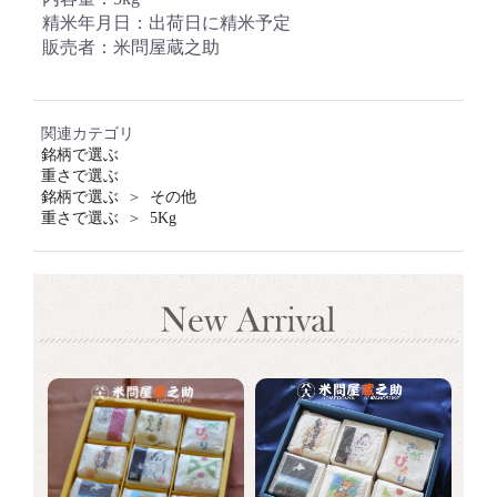
精米年月日：出荷日に精米予定
販売者：米問屋蔵之助
お買い物を続ける
カートへ進む
関連カテゴリ
銘柄で選ぶ
重さで選ぶ
銘柄で選ぶ
＞
その他
重さで選ぶ
＞
5Kg