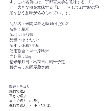
す。この名前には、宇都宮大学を意味する「U」
と、大きな穂を意味する「L」、そして21世紀の飛
躍を願う意味が込められています。
商品名：米問屋蔵之助 ゆうだい21
名称：精米
産地：山形県
品種：ゆうだい21
産年：令和7年産
使用割合：単一原料米
内容量：5kg
精米年月日：出荷日に精米予定
販売者：米問屋蔵之助
関連カテゴリ
銘柄で選ぶ
重さで選ぶ
重さで選ぶ
＞
5Kg
銘柄で選ぶ
＞
ゆうだい21
お買い物を続ける
カートへ進む