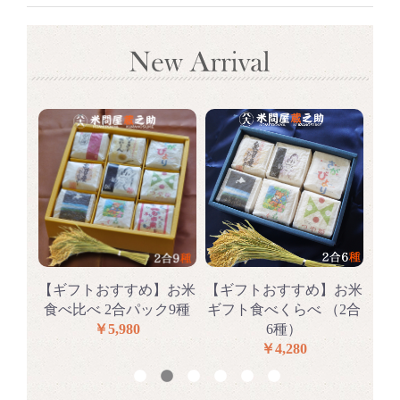
らべ
【ギフトおすすめ】お米
【ギフトおすすめ】お米
【
種
食べ比べ 2合パック9種
ギフト食べくらべ （2合
食
￥5,980
6種）
￥4,280