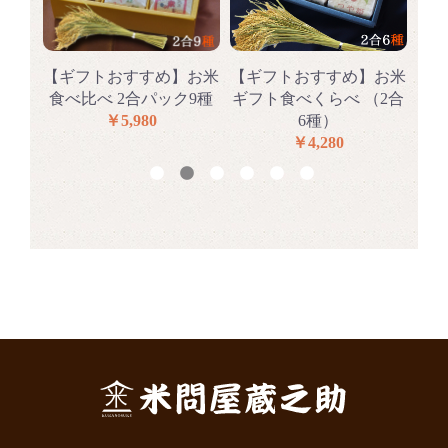
らべ
【ギフトおすすめ】お米
【ギフトおすすめ】お米
【
種
食べ比べ 2合パック9種
ギフト食べくらべ （2合
食
￥5,980
6種）
￥4,280